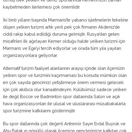
kaybetmeden ilerlemesi çok önemlidir.
İki binli yılların başında Marmaris’te yabancı işletmelerin tekeline
düşen yelken turizmi artık yerli pek çok firmanın Akdeniz’de
ciddi rakip kabul edildiği duruma gelmiştir. Rusya’dan gelen
misafirleri ilk ağırlayan Kemer olduğu halde yelken turizmi için
Marmaris ve Ege’yi tercih ediyorlar ve orada tüm yıla yayılan
organizasyonlara geliyorlar.
Alternatif turizm faaliyet alanlarının arayışı içinde olan ilçemizin
yelken spor ve turizmini kaçırmaması bu konuda mümkün olan
en çok sayıda gencimizi yetiştirmeye önem vermesi gelecek
için çok akıllıca olur kanaatindeyim. Kulübümüz sadece yelken
ile değil Bocce ve Badminton spor dallarında Salon ve açık
hava organizasyonları ile ulusal ve uluslararası müsabakalarla
spor turizmine katkılarını göstermiştir.
Bu spor dallarında çok değerli Antrenör Sayın Erdal Buyruk ve
Ahu Balak ın gönüllü olarak ilçemize gençlerimize katkıları çok