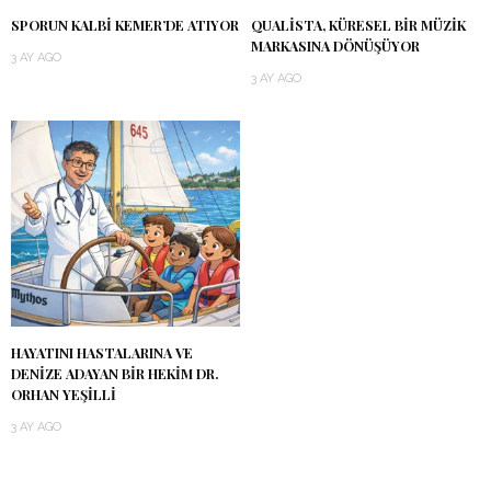
SPORUN KALBI KEMER’DE ATIYOR
QUALISTA, KÜRESEL BIR MÜZIK
MARKASINA DÖNÜŞÜYOR
3 AY AGO
3 AY AGO
HAYATINI HASTALARINA VE
DENIZE ADAYAN BIR HEKIM DR.
ORHAN YEŞILLI
3 AY AGO