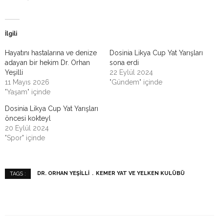
İlgili
Hayatını hastalarına ve denize
Dosinia Likya Cup Yat Yarışları
adayan bir hekim Dr. Orhan
sona erdi
Yeşilli
22 Eylül 2024
11 Mayıs 2026
"Gündem" içinde
"Yaşam" içinde
Dosinia Likya Cup Yat Yarışları
öncesi kokteyl
20 Eylül 2024
"Spor" içinde
DR. ORHAN YEŞILLI
KEMER YAT VE YELKEN KULÜBÜ
TAGS :