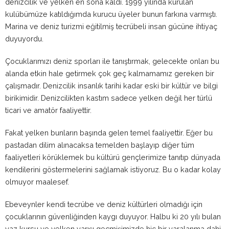
denizcilik ve yelken en sona kaldı. 1999 yılında kurulan
kulübümüze katıldığımda kurucu üyeler bunun farkına varmıştı.
Marina ve deniz turizmi eğitilmiş tecrübeli insan gücüne ihtiyaç
duyuyordu.
Çocuklarımızı deniz sporları ile tanıştırmak, gelecekte onları bu
alanda etkin hale getirmek çok geç kalmamamız gereken bir
çalışmadır. Denizcilik insanlık tarihi kadar eski bir kültür ve bilgi
birikimidir. Denizcilikten kastım sadece yelken değil her türlü
ticari ve amatör faaliyettir.
Fakat yelken bunların başında gelen temel faaliyettir. Eğer bu
pastadan dilim alınacaksa temelden başlayıp diğer tüm
faaliyetleri körüklemek bu kültürü gençlerimize tanıtıp dünyada
kendilerini göstermelerini sağlamak istiyoruz. Bu o kadar kolay
olmuyor maalesef.
Ebeveynler kendi tecrübe ve deniz kültürleri olmadığı için
çocuklarının güvenliğinden kaygı duyuyor. Halbu ki 20 yılı bulan
yaz kursu ve yelken yarışı geçmişimizde hiç bir yaralanma dahi