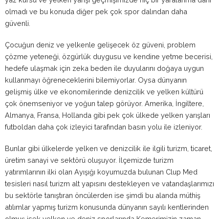
olmadı ve bu konuda diğer pek çok spor dalından daha
güvenli.
Çocuğun deniz ve yelkenle gelişecek öz güveni, problem
çözme yeteneği, özgürlük duygusu ve kendine yetme becerisi,
hedefe ulaşmak için zeka beden ile duyularını doğaya uygun
kullanmayı öğreneceklerini bilemiyorlar. Oysa dünyanın
gelişmiş ülke ve ekonomilerinde denizcilik ve yelken kültürü
çok önemseniyor ve yoğun talep görüyor. Amerika, İngiltere,
Almanya, Fransa, Hollanda gibi pek çok ülkede yelken yarışları
futboldan daha çok izleyici tarafından basın yolu ile izleniyor.
Bunlar gibi ülkelerde yelken ve denizcilik ile ilgili turizm, ticaret,
üretim sanayi ve sektörü oluşuyor. İlçemizde turizm
yatırımlarının ilki olan Ayışığı koyumuzda bulunan Clup Med
tesisleri nasıl turizm alt yapısını destekleyen ve vatandaşlarımızı
bu sektörle tanıştıran öncülerden ise şimdi bu alanda müthiş
atılımlar yapmış turizm konusunda dünyanın sayılı kentlerinden
olmuş isek yelken ve deniz sporlarında Kemerimizin zaman