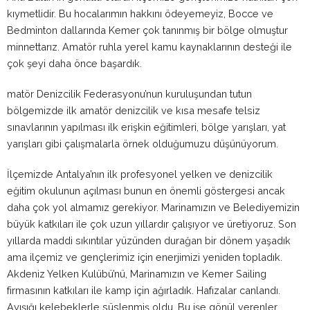
kıymetlidir. Bu hocalarımın hakkını ödeyemeyiz, Bocce ve
Bedminton dallarında Kemer çok tanınmış bir bölge olmuştur
minnettarız. Amatör ruhla yerel kamu kaynaklarının desteği ile
çok şeyi daha önce başardık.
matör Denizcilik Federasyonu’nun kuruluşundan tutun
bölgemizde ilk amatör denizcilik ve kısa mesafe telsiz
sınavlarının yapılması ilk erişkin eğitimleri, bölge yarışları, yat
yarışları gibi çalışmalarla örnek olduğumuzu düşünüyorum.
İlçemizde Antalya’nın ilk profesyonel yelken ve denizcilik
eğitim okulunun açılması bunun en önemli göstergesi ancak
daha çok yol almamız gerekiyor. Marinamızın ve Belediyemizin
büyük katkıları ile çok uzun yıllardır çalışıyor ve üretiyoruz. Son
yıllarda maddi sıkıntılar yüzünden durağan bir dönem yaşadık
ama ilçemiz ve gençlerimiz için enerjimizi yeniden topladık.
Akdeniz Yelken Kulübü’nü, Marinamızın ve Kemer Sailing
firmasının katkıları ile kamp için ağırladık. Hafızalar canlandı.
Ayışığı kelebeklerle süslenmiş oldu. Bu işe gönül verenler