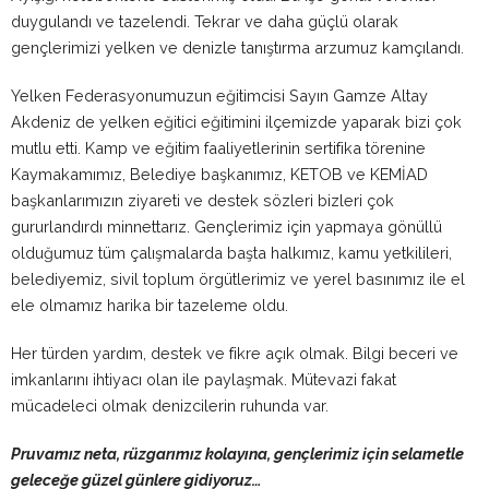
duygulandı ve tazelendi. Tekrar ve daha güçlü olarak
gençlerimizi yelken ve denizle tanıştırma arzumuz kamçılandı.
Yelken Federasyonumuzun eğitimcisi Sayın Gamze Altay
Akdeniz de yelken eğitici eğitimini ilçemizde yaparak bizi çok
mutlu etti. Kamp ve eğitim faaliyetlerinin sertifika törenine
Kaymakamımız, Belediye başkanımız, KETOB ve KEMİAD
başkanlarımızın ziyareti ve destek sözleri bizleri çok
gururlandırdı minnettarız. Gençlerimiz için yapmaya gönüllü
olduğumuz tüm çalışmalarda başta halkımız, kamu yetkilileri,
belediyemiz, sivil toplum örgütlerimiz ve yerel basınımız ile el
ele olmamız harika bir tazeleme oldu.
Her türden yardım, destek ve fikre açık olmak. Bilgi beceri ve
imkanlarını ihtiyacı olan ile paylaşmak. Mütevazi fakat
mücadeleci olmak denizcilerin ruhunda var.
Pruvamız neta, rüzgarımız kolayına, gençlerimiz için selametle
geleceğe güzel günlere gidiyoruz…