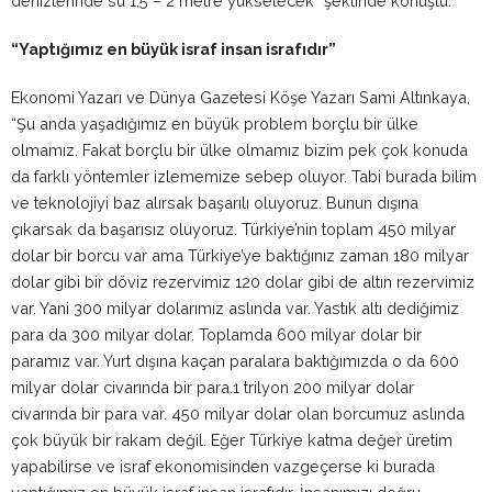
denizlerinde su 1,5 – 2 metre yükselecek” şeklinde konuştu.
“Yaptığımız en büyük israf insan israfıdır”
Ekonomi Yazarı ve Dünya Gazetesi Köşe Yazarı Sami Altınkaya,
“Şu anda yaşadığımız en büyük problem borçlu bir ülke
olmamız. Fakat borçlu bir ülke olmamız bizim pek çok konuda
da farklı yöntemler izlememize sebep oluyor. Tabi burada bilim
ve teknolojiyi baz alırsak başarılı oluyoruz. Bunun dışına
çıkarsak da başarısız oluyoruz. Türkiye’nin toplam 450 milyar
dolar bir borcu var ama Türkiye’ye baktığınız zaman 180 milyar
dolar gibi bir döviz rezervimiz 120 dolar gibi de altın rezervimiz
var. Yani 300 milyar dolarımız aslında var. Yastık altı dediğimiz
para da 300 milyar dolar. Toplamda 600 milyar dolar bir
paramız var. Yurt dışına kaçan paralara baktığımızda o da 600
milyar dolar civarında bir para.1 trilyon 200 milyar dolar
civarında bir para var. 450 milyar dolar olan borcumuz aslında
çok büyük bir rakam değil. Eğer Türkiye katma değer üretim
yapabilirse ve israf ekonomisinden vazgeçerse ki burada