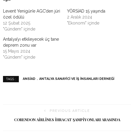
Levent Yenigün’e AGC’den jüri
YÖRSİAD 15 yaşında
özel ödülü
2 Aralık 2024
12 Şubat 2025
"Ekonomi" içinde
"Gündem" içinde
Antalya’yı etkileyecek üç tane
deprem zonu var
15 Mayıs 2024
"Gündem" içinde
ANSİAD
ANTALYA SANAYICI VE İŞ İNSANLARI DERNEĞI
TAGS :
PREVIOUS ARTICLE
CORENDON AIRLINES IHRACAT ŞAMPIYONLARI ARASINDA