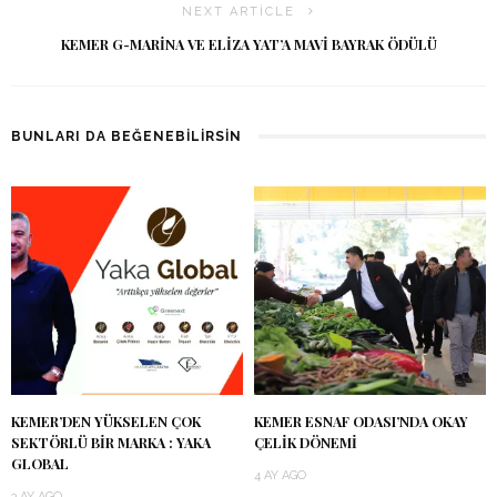
NEXT ARTICLE
KEMER G-MARINA VE ELIZA YAT’A MAVI BAYRAK ÖDÜLÜ
BUNLARI DA BEĞENEBILIRSIN
KEMER’DEN YÜKSELEN ÇOK
KEMER ESNAF ODASI’NDA OKAY
SEKTÖRLÜ BIR MARKA : YAKA
ÇELIK DÖNEMI
GLOBAL
4 AY AGO
3 AY AGO