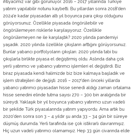
ihtiyacımız var gibi görünüyor. 2016 – 2017 yıllarında Türkiye
yatırım yapılabilir notunu kaybetti. Bu yıllardan sonra 2018’den
2024’e kadar piyasadan altı yıl boyunca para çıkışı olduğunu
görüyorsunuz. Özellikle piyasada öngörülebilir ve
öngörülemeyen risklerle karşılaşıyoruz. Özellikle
öngörülemeyen ne ile karşılaştık? 2020 yılında pandemiyi
yaşadık. 2020 yılında özellikle çıkışların arttığını görüyorsunuz.
Bunlar yabancı portfolyoların çıkışları. 2020 yılında tabi bu
çıkışlarla birlikte piyasa el değiştirmiş oldu. Aslında daha çok
yerli yatırımcı ve yabancı yatırımcı işlemleri el değiştirdi. Biz
biraz piyasada kendi halimizde biz bize kalmaya başladık ve
işlem stratejileri de değişti. 2016 – 2017’den önceki yıllarda
yabancı yatırımcı piyasadan hisse senedi aldığı zaman ortalama
hisse senedini elinde tutma sayısı 270 – 300 bin aralığında bir
süreydi. Yaklaşık bir yıl boyunca yabancı yatırımcı uzun vadeli
bir şekilde Türk piyasalarında yatırım yapıyordu. Ama artık bu
2020’den sonra son 3 – 4 yıldır şu anda 33 – 34 gün bir süreye
düşmüş durumda. Yerli tarafında ise çok istikrarlı davranmışız.
Hiç uzun vadeli yatırımcı olamamışız. Hep 33 gün civarında elde