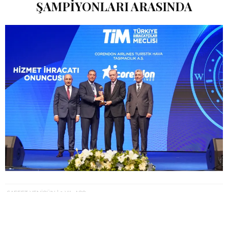
ŞAMPIYONLARI ARASINDA
SAFFET YENIGÜN
2 YIL AGO
“İlkleri Havayolu” Corendon Airlines, Türkiye İhracatçılar