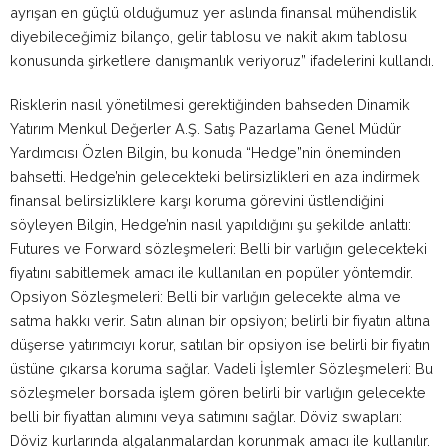
ayrışan en güçlü olduğumuz yer aslında finansal mühendislik
diyebileceğimiz bilanço, gelir tablosu ve nakit akım tablosu
konusunda şirketlere danışmanlık veriyoruz” ifadelerini kullandı.
Risklerin nasıl yönetilmesi gerektiğinden bahseden Dinamik
Yatırım Menkul Değerler A.Ş. Satış Pazarlama Genel Müdür
Yardımcısı Özlen Bilgin, bu konuda “Hedge”nin öneminden
bahsetti. Hedge’nin gelecekteki belirsizlikleri en aza indirmek
finansal belirsizliklere karşı koruma görevini üstlendiğini
söyleyen Bilgin, Hedge’nin nasıl yapıldığını şu şekilde anlattı:
Futures ve Forward sözleşmeleri: Belli bir varlığın gelecekteki
fiyatını sabitlemek amacı ile kullanılan en popüler yöntemdir.
Opsiyon Sözleşmeleri: Belli bir varlığın gelecekte alma ve
satma hakkı verir. Satın alınan bir opsiyon; belirli bir fiyatın altına
düşerse yatırımcıyı korur, satılan bir opsiyon ise belirli bir fiyatın
üstüne çıkarsa koruma sağlar. Vadeli İşlemler Sözleşmeleri: Bu
sözleşmeler borsada işlem gören belirli bir varlığın gelecekte
belli bir fiyattan alımını veya satımını sağlar. Döviz swapları:
Döviz kurlarında algalanmalardan korunmak amacı ile kullanılır.