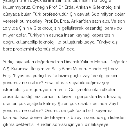
yaptığımız en büyük israf insan israfıdır. İnsanımızı doğru
kullanmıyoruz. Örneğin Prof. Dr. Erdal Arıkan 5 G teknolojisini
dünyada bulan Türk profesörüdür. Çin devleti 600 milyon dolar
vererek bu makaleyi Prof. Dr. Erdal Arıkan’dan satın aldı. Ve son
10 yılda Çin’in 5 G teknolojisini geliştirerek kazandığı para 500
milyar dolar. Türkiye’nin aslında insan kaynağı kapasitesini
doğru kullanabilip teknoloji ile buluşturabilseydi Türkiye dış
borç problemini çözmüş olurdu” dedi.
Yurtiçi piyasaları değerlendiren Dinamik Yatırım Menkul Değerler
A.Ş. Kurumsal İletişim ve Satış Birim Müdürü Hande Eğilmez
Eniş, “Piyasada yurtiçi tarafta bizim güçlü, zayıf ve ilgi çekici
yönümüz ne olabilir? Fırsat olarak sayabileceğimiz şey
iskontolu işlem görüyor olmamız. Gelişmekte olan ülkeler
arasında baktığımız zaman Türkiye’nin gerçekten fiyat kazanç
oranları çok aşağıda kalmış. Şu an çok cazibiz aslında. Zayıf
yönümüz ne olabilir? Önümüzde çok fazla bir hikayemiz
kalmadı. Kısa dönemde hikayemiz bu ayın sonunda gri listeden
çıkma beklentisi. Bundan sonrası için yeni bir hikayeye