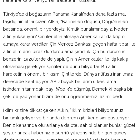
hallerine karar veriyorlar” ifadelerini kullandı.
Türkiye’deki boğazların Panama Kanalı’ndan daha fazla mal
taşıdığının altını çizen Alkin, “Batı’nın en doğusu, Doğu’nun en
batısında, önemli bir yerdeyiz. Kimlik bunalımındayız. Neden
altın yükseliyor? Çinliler altın almaya Amerikalılar da kripto
almaya karar verdiler. Çin Merkez Bankası geçen hafta itibari ile
altın alımlarını biraz durdurdu ama şimdilik. Çin bu durumun
benzerini 1920’lerde de yaptı. Çin’in Amerikalılar ile itiş kakış
olmaması gerekiyor. Çinliler de bunu biliyorlar. Bu altın
hareketinin önemli bir kısmı Çinlilerde. Dünya nüfusu inanılmaz
derecede kentleşiyor. ABD büyük bir tarım ülkesi ama
istihdamın tarımdaki payı %’de 3’e düşmüş. Demek ki başka bir
şekilde yapıyorlar bizim de onu öğrenmemiz lazım” dedi.
İklim krizine dikkat çeken Alkin, “İklim krizleri biliyorsunuz
birikimli geliyor ve bir anda deprem gibi kendisini gösteriyor.
Deniz kenarında oturanlar ya da otel sahibi olanlar bunlar güzel
şeyler ancak haberiniz olsun 10 yıl içerisinde bir gün güney