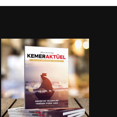
KEMER’İN İLK VE TEK DERGİSİ