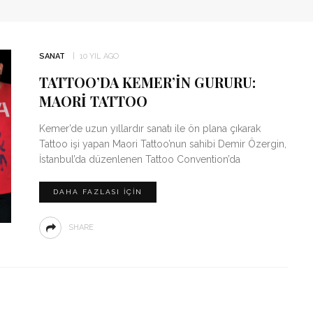
SANAT
10 YIL AGO
TATTOO’DA KEMER’IN GURURU:
MAORİ TATTOO
Kemer’de uzun yıllardır sanatı ile ön plana çıkarak
Tattoo işi yapan Maori Tattoo’nun sahibi Demir Özergin,
İstanbul’da düzenlenen Tattoo Convention’da
DAHA FAZLASI IÇIN
SHARE