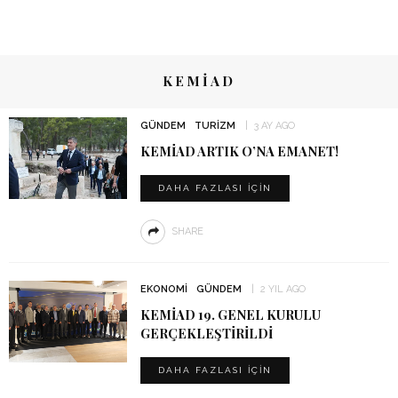
KEMİAD
GÜNDEM
TURIZM
3 AY AGO
KEMİAD ARTIK O’NA EMANET!
DAHA FAZLASI IÇIN
SHARE
EKONOMI
GÜNDEM
2 YIL AGO
KEMİAD 19. GENEL KURULU
GERÇEKLEŞTIRILDI
DAHA FAZLASI IÇIN