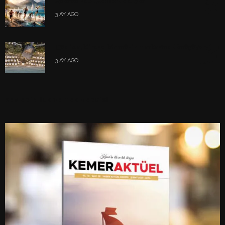
2
Sporun kalbi Kemer’de atıyor
3 AY AGO
3
Qualista, küresel bir müzik markasına dönüşüyor
3 AY AGO
KEMER’İN İLK VE TEK DERGİSİ