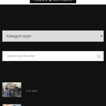
KATEGORİLER
SON DAKIKA
1
Aile boyu şampiyonlar
2 AY AGO