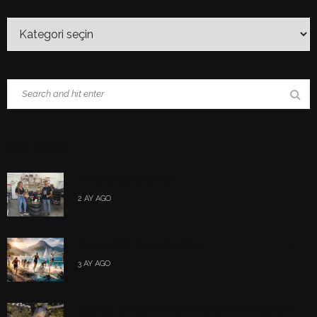
SON DAKIKA
1
Aile boyu şampiyonlar
2 AY AGO
2
Sporun kalbi Kemer’de atıyor
3 AY AGO
3
Qualista, küresel bir müzik markasına dönüşüyor