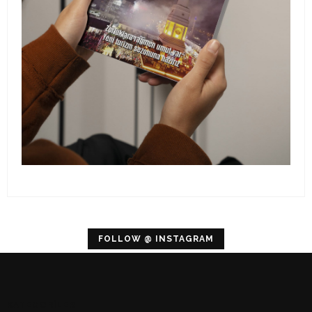
FOLLOW @ INSTAGRAM
Empty instagram token...
KATEGORİLER