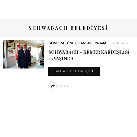
SCHWABACH BELEDIYESI
GÜNDEM
ÖNE ÇIKANLAR
YAŞAM
3 YIL AGO
SCHWABACH – KEMER KARDEŞLIĞI
25 YAŞINDA
DAHA FAZLASI IÇIN
SHARE