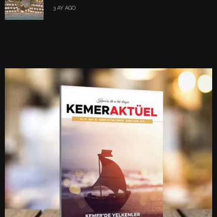
3 AY AGO
KEMER’İN İLK VE TEK DERGİSİ