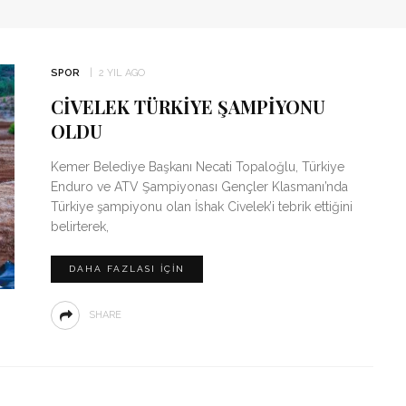
SPOR
2 YIL AGO
CIVELEK TÜRKIYE ŞAMPIYONU
OLDU
Kemer Belediye Başkanı Necati Topaloğlu, Türkiye
Enduro ve ATV Şampiyonası Gençler Klasmanı’nda
Türkiye şampiyonu olan İshak Civelek’i tebrik ettiğini
belirterek,
DAHA FAZLASI IÇIN
SHARE