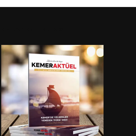
KEMER’İN İLK VE TEK DERGİSİ